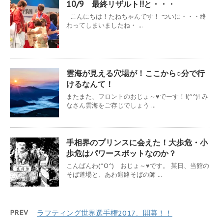
10/9 最終リザルト!!と・・・
こんにちは！たねちゃんです！ ついに・・・終
わってしまいましたね・ ...
雲海が見える穴場が！ここから○分で行
けるなんて！
またまた、フロントのおじょ～♥でーす！!(^^)! み
なさん雲海をご存じでしょう ...
手相界のプリンスに会えた！大歩危・小
歩危はパワースポットなのか？
こんばんわ(^O^) おじょ～♥です。 某日、当館の
そば道場と、あわ遍路そばの師 ...
PREV
ラフティング世界選手権2017、開幕！！