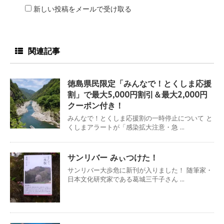
新しい投稿をメールで受け取る
関連記事
徳島県民限定「みんなで！とくしま応援
割」で最大5,000円割引＆最大2,000円
クーポン付き！
みんなで！とくしま応援割の一時停止について と
くしまアラートが「感染拡大注意・急 ...
サンリバー みぃつけた！
サンリバー大歩危に新刊が入りました！ 随筆家・
日本文化研究家である葛城三千子さん ...