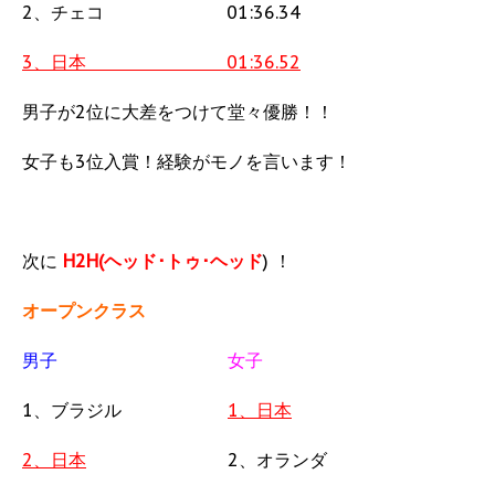
2、チェコ 01:36.34
3、日本 01:36.52
男子が2位に大差をつけて堂々優勝！！
女子も3位入賞！経験がモノを言います！
次に
H2H(ヘッド･トゥ･ヘッド
) ！
オープンクラス
男子
女子
1、ブラジル
1、日本
2、日本
2、オランダ