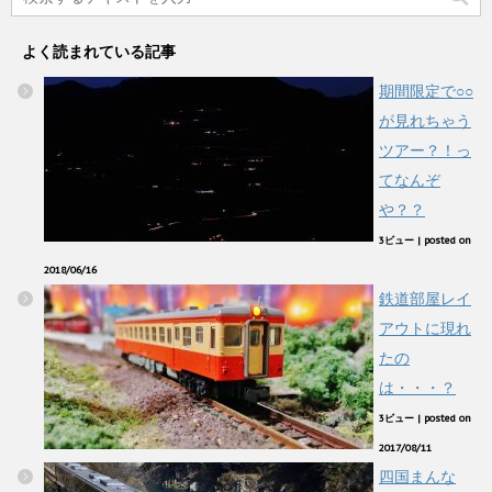
よく読まれている記事
期間限定で○○
が見れちゃう
ツアー？！っ
てなんぞ
や？？
3ビュー
|
posted on
2018/06/16
鉄道部屋レイ
アウトに現れ
たの
は・・・？
3ビュー
|
posted on
2017/08/11
四国まんな