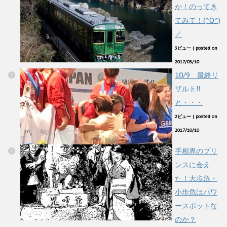
か！のってき
てみて！(^O^)
／
3ビュー
|
posted on
2017/03/10
10/9 最終リ
ザルト!!
と・・・
2ビュー
|
posted on
2017/10/10
手相界のプリ
ンスに会え
た！大歩危・
小歩危はパワ
ースポットな
のか？